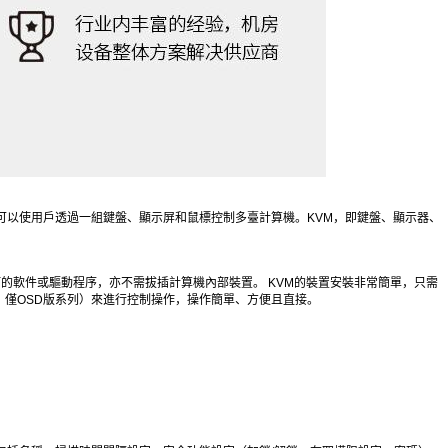
備，可以使用戶透過一組鍵盤、顯示屏和鼠標控制多臺計算機。KVM，即鍵盤、顯示器、
何的軟件或驅動程序，亦不需拔插計算機內部裝置。 KVM的裝置安裝非常簡單，只需
play，僅OSD版系列）來進行控制操作，操作簡單、方便且直接。