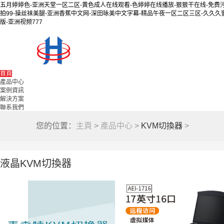
五月婷婷色-亚洲天堂一区二区-黄色成人在线观看-色婷婷在线播放-狠狠干在线-免费
拍99-操丝袜美腿-亚洲香蕉中文网-深田咏美中文字幕-精品午夜一区二区三区-久久久蜜
版-亚洲视频777
首頁
產品中心
案例資訊
解決方案
聯系我們
您的位置：
主頁
>
產品中心
>
KVM切換器
>
液晶KVM切換器