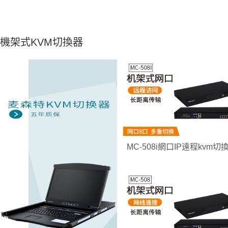
機架式KVM切換器
MC-508i網口IP遠程kvm切