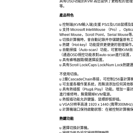
具有OSD功能的KVM 為您提供了更輕松的
等。
產品特色
u 控制端(KVM輸入端)支援 PS/2及USB鼠
u 支持 Microsoft IntelliMouse （Pro）， Opti
Wheel Mouse，Scroll Point，Serial Mouse
u 切換計算機時，會自動記錄并存儲鍵盤原有
u 熱鍵（Hot-key）功能提供更便捷的管理操作
u 自動掃描（Auto-scan）功能，可實現KV
（通過OSD視控功能表對auto-scan進行設
u 具有蜂鳴器開/關選擇設置。
u 具有Scroll Lock/Caps Lock/Num Loc
不使用切換。
u 2層CascadeChain串接，可控制256臺計算
u 可支援各種作業系統，而無須添加任何其他
u 具有熱插拔（Plug& Play）功能。增加
進行維修時，無需關掉KVM電源。
u 熱拔插功能允許鍵盤、鼠標即拔即插。
u VGA分辨率高達 1920 x 1440 (寬帶300MHz)
u 計算機端口保持啟動狀態：在被控制計算機
熱鍵功能
u 選擇切換計算機。