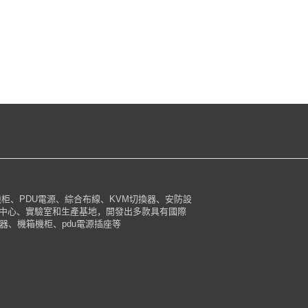
柜、PDU電源、綜合布線、KVM切換器、安防設
中心、實驗室和生產基地，開發出多款具有國際
換器、機箱機柜、pdu電源插座等