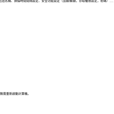
包括名稱、掃描時間間隔設定、安全功能設定（加鎖/解鎖，存取權限設定，密碼）….
而無需重新啟動計算機。