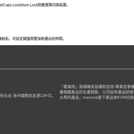
ck/Caps Lock/Num Lock熱鍵選擇切換設置。
。
理機制后，可設定鍵盤閑置強制遷出的時間。
「麥森特」高端機房設備制造商-專業從事機
備相關產品的生產銷售，公司設有產品研發
谷·涿州國際信息港12#-01、
水準的產品；maxcent旗下產品有KVM切