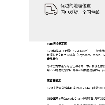
kvm切換器定義
KVM切換器（英語：KVM switch），
鼠標的英文首字母縮寫（Keyboard、Video、M
產品簡介
感謝您對本產品的信任和認同。本計算機切換器
用KVM線材把您的計算機和切換器連接即可. 操作
高質量顯示
KVM支持高分辨率可達1920 x 1440 (寬帶 300
OSD
菜單
(
僅CascadeChain
型號產品
具有
OS