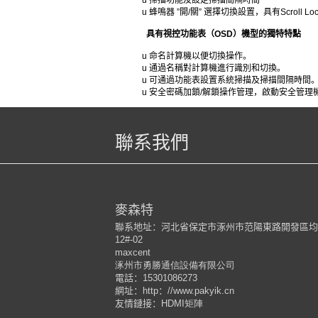
u 掃描功能及設定掃描間隔時間
u 蜂鳴器 ”開/關” 選擇切換設置，具有Scroll Lo
具有視控功能表（
OSD
）機型的獨特特點
u 命名計算機以便切換操作。
u 通過名稱對計算機進行識別和切換。
u 可通過功能表設置系統掃描及掃描間隔時間
u 安全密碼加鎖/解鎖操作管理，啟動安全管
聯系我們
麥森特
聯系地址：河北省保定市涿州市范陽東路開發區均和云
12#-02
maxcent
涿州市勇勝通信設備有限公司
電話：
15301086273
網址：
http
：
//www.pakyik.cn
友情鏈接：
HDMI矩陣