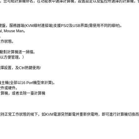
管理。您可給計算機命名，在功能表中選擇計算機，設置設定以及監控所選擇的計算機，
標及鍵盤，服務器端(KVM線材連接端)支援PS/2及USB界面(需使用不同的線材)。
cal, Mouse Man。
等。
工作狀態。
。
M自動對計算機逐一掃描。
置，以方便管理。）
k熱鍵選擇設置，及Ctrl熱鍵使用/
機主機(全部以16 Port機型來計算)。
軟件或硬件。
一臺計算機，或者去除一臺計算機
保持正常工作狀態的候下，如KVM電源突然斷電并重新供電時，即可進行計算機切換