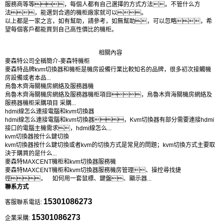
服務商等等，每個人都有自己選擇的方式方法。不管什么方
法，能選到合適的機柜廠家就可以。
以上都是一家之言，如有幫助，請參考，如無幫助，可以忽略，希
望每個客戶都能買到自己高性價比的機柜。
相關內容
麥森特公司全稱簡介-麥森特機柜
麥森特品牌kvm切換器和機柜是機房設備行業比較知名的品牌，很多初次接觸機
房設備或者本品...
烏魯木齊海關機房網絡及服務器機
烏魯木齊海關機房網絡及服務器機柜項目，烏魯木齊海關機房網絡及
服務器機柜采購項目 采購...
hdmi線怎么連接電腦和kvm切換器
hdmi線怎么連接電腦和kvm切換器，Kvm切換器有部分需要連接hdmi
接口的電腦主機需求，hdmi線怎么...
kvm切換器按什么鍵切換
kvm切換器按什么鍵切換或者kvm的切換方式是常見的問題；kvm切換方式主要取
決于購買的是什么...
麥森特MAXCENT機柜和kvm切換器服務機
麥森特MAXCENT機柜和kvm切換器服務機房管理、操控尋找捷
徑， 如何用一套鼠標、鍵盤、顯示器...
聯系方式
15301086273
客服聯系電話:
15301086273
企業采購: