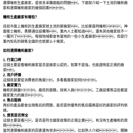
選擇機柜生產廠家，是很多采購面臨的問題，下面就介紹一下主流的機柜廠
家和選擇機柜廠家的幾個因素。
機柜生產廠家有哪些？
目前市面上機柜的生產廠家就主流的那幾家，比如麥森特機柜，神
盾衛士機柜，勇勝通信設備等，業內人士都知道，還有其他幾家就不一
一羅列了。每個地域都會有當地的一些小生產廠家，但是行
業內知名的銷售全國的也就那么十幾家。
如何選擇機柜廠家？
1. 行業口碑
這個主要是看機柜廠家是否是廠家公認的，就算不是強，也能證明是正規的廠
家。
2. 用戶評價
這個就是要從消費者的角度，多看看廠家如何。
3. 廠家實力
機柜的銷量，廠房的面積，技術人員，工廠設備等這些都是
廠家實力的展示。
4. 售后服務
再好的產品都會出現售后的問題，能否提供優秀的售后服務是好的廠家的評判依
據。
5. 資質是否齊全
這個主要是看，是否是符合國家政策的正規企業，有沒有生產機柜的資
質。
當然選擇機柜廠家的因素還有很多，比如熟人介紹，關聯